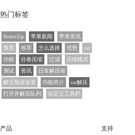
热门标签
BetterZip
苹果新闻
苹果资讯
预置
推荐
怎么选择
优势
rar
功能
分卷压缩
过滤
压缩格式
测试
资讯
日常解压缩
解压预设设置
功能简介
rar解压
打开并解压队列
自定义工具栏
产品
支持