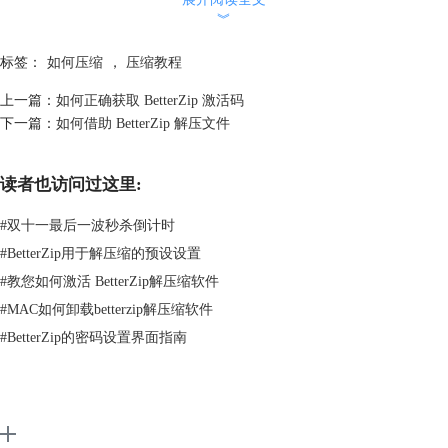
︾
标签：
如何压缩
，
压缩教程
上一篇：
如何正确获取 BetterZip 激活码
下一篇：
如何借助 BetterZip 解压文件
读者也访问过这里:
#
双十一最后一波秒杀倒计时
图2：使用BetterZip压缩
#
BetterZip用于解压缩的预设设置
#
教您如何激活 BetterZip解压缩软件
步骤三：确认好存储为的名称、存储位置以及存储格式，点击【存储】，
如果一开始名称扩展名没有填写正确也没关系，他会跳出一个小窗口让你
#
MAC如何卸载betterzip解压缩软件
确认是否使用.zip，选择【使用.zip】即可。
#
BetterZip的密码设置界面指南