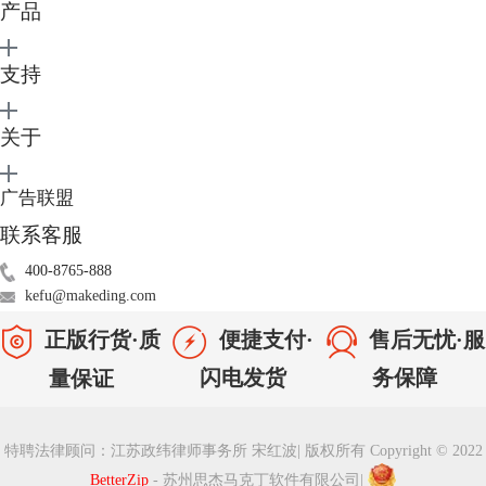
产品
支持
关于
广告联盟
图3：存储
联系客服
400-8765-888
kefu@makeding.com
正版行货·质
便捷支付·
售后无忧·服
闪电发货
务保障
量保证
图4：扩展名
特聘法律顾问：江苏政纬律师事务所 宋红波
|
版权所有 Copyright © 2022
BetterZip
- 苏州思杰马克丁软件有限公司
|