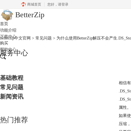
商城首页
您好，
请登录
BetterZip
首页
功能介绍
下载中心
betterzip中文官网
>
常见问题
> 为什么使用BetterZip解压不会产生.DS_St
购买
帮助中心
服务中心
基础教程
相信有
常见问题
.DS
新闻资讯
.DS
属性。
如果使
热门推荐
压缩，