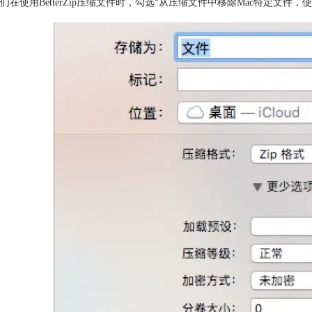
们在使用BetterZip压缩文件时，勾选“从压缩文件中移除Mac特定文件，使