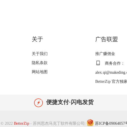
关于
广告联盟
关于我们
推广赚佣金
隐私条款
商务合作：
网站地图
alex.qi@makeding
BetterZip 官方
便捷支付·闪电发货
 © 2022
BetterZip
- 苏州思杰马克丁软件有限公司
|
苏ICP备09064057