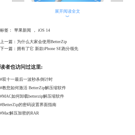
展开阅读全文
︾
标签：
苹果新闻
，
iOS 14
上一篇：
为什么大家会使用BetterZip
图2 ：Safari
下一篇：
拥有了它 新款iPhone SE跑分领先
这个Clip API是一种全新的API，允许开发者从他们的应用程序中提供互
动和动态内容，即使用户还没有安装他们应用程序的完整版本。
读者也访问过这里:
Clip API与最新构建应用版本中的二维码阅读器直接相关，因此用户可以
#
双十一最后一波秒杀倒计时
扫描链接到应用程序的代码，然后直接通过屏幕上显示的卡片与其交互。
其实在安卓系统中已经拥有类似的功能，名字叫做“Slices”。本质上来
#
教您如何激活 BetterZip解压缩软件
说，它是个UI展示模块，能够在搜索APP、语音助手、关键字识别等动作
#
MAC如何卸载betterzip解压缩软件
中动态地显示APP部分模块的内容。所以我们也可以想象Clip API和苹果
#
BetterZip的密码设置界面指南
Spotlight集成的可能，尽管iOS 14测试版代码只提到它是通过二维码工作
#
Mac解压加密的RAR
的。