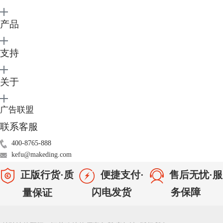
产品
支持
关于
广告联盟
联系客服
图3 ：苹果与安卓手机
400-8765-888
苹果也正在与其他平台一起测试iOS 14的这项新功能，以便尽早部署新的
kefu@makeding.com
API，相信这项技术也能解决不少用户的app体验问题。
除了iOS系统外，Mac系统中也存在一些令用户感到困扰的问题。例如，
正版行货·质
便捷支付·
售后无忧·服
Mac OS 对于大部分压缩格式并不支持。这就需要我们下载来自第三方平
闪电发货
务保障
量保证
台的解压缩软件。
BetterZip是许多Mac用户都在使用的
解压缩工具
。它拥有较高的“颜值”，
简洁大气的操作界面，与苹果系统的风格相一致。