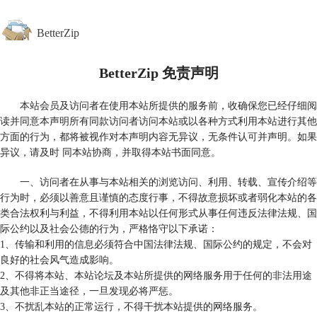
BetterZip
BetterZip 免责声明
首页
功能介绍
下载中心
本站会员及访问者在使用本站所提供的服务前，收确保您已经仔细阅
购买
读并同意本声明所有同款访问者访问本站或以各种方式利用本站进行其他
帮助中心
方面的行为，都将被视作对本声明内容无异议，无条件认可并声明。如果
异议，请及时 同本站协商，并取得本站书面同意。
一、访问者在从事与本站相关的浏览访问、利用、转载、宣传介绍等
行为时，必须以善意且谨慎的态度行事，不得故意损坏或者弱化本站的各
类合法权利与利益，不得利用本站以任何形式从事任何违反法律法规、国
际公约以及社会公德的行为，严格恪守以下承诺：
1、传输和利用的信息必须符合中国法律法规、国际公约的规定，不会对
良好的社会风气造成影响。
2、不得将本站、本站论坛及本站所提供的网络服务用于任何的非法用途
及其他非正当途径，一旦发现必将严惩。
3、不扰乱本站的正常运行，不得干扰本站提供的网络服务。